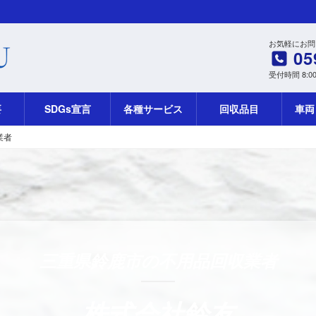
お気軽にお問
05
受付時間 8:00-
要
SDGs宣言
各種サービス
回収品目
車両
業者
三重県鈴鹿市の不用品回収業者
株式会社鈴友