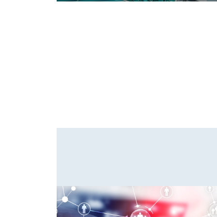
三重県鈴鹿市の不用品回収業者
三重県鈴鹿市の不用品回収業者 - 株式会社鈴友 - ホーム
ページをリニューアル致しました！不用品回収 - 廃棄物 -
浄化槽のことならお任せください！社員一同更なる努力
を積み重ねて行く決意であります