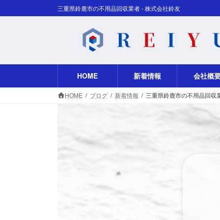
コ
ナ
三重県鈴鹿市の不用品回収業者 - 株式会社鈴友
ン
ビ
テ
ゲ
ン
ー
ツ
シ
へ
ョ
ス
ン
HOME
新着情報
会社概
キ
に
HOME
ブログ
新着情報
三重県鈴鹿市の不用品回収
ッ
移
プ
動