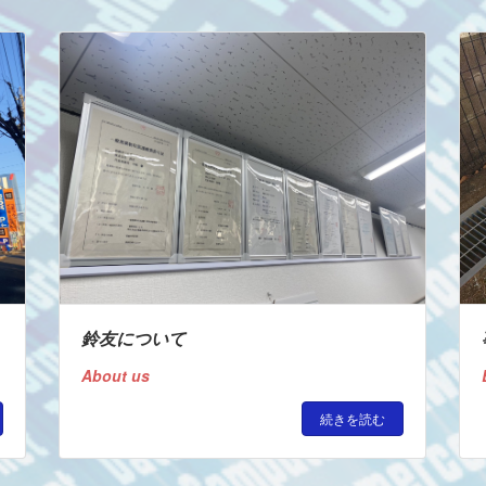
収 - 廃棄物 - 浄化槽のことならお任せ
三重県鈴鹿市の株式会社鈴友
鈴友について
About us
続きを読む